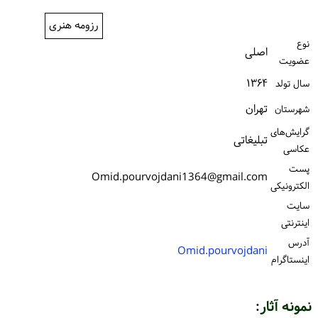
ورود / ثبت‌نام
رزومه هنری
نوع
خرید کتاب
اصلی
عضویت
۱۳۶۴
سال تولد
تهران
شهرستان
گرایش‌های
تبلیغاتی
عکاسی
پست
Omid.pourvojdani1364@gmail.com
الكترونیكی
سایت
اینترنتی
آدرس
Omid.pourvojdani
اینستاگرام
نمونه آثار: