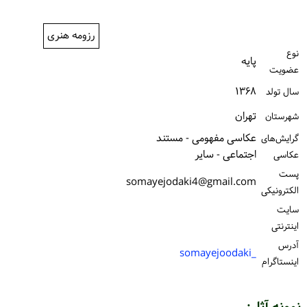
ورود / ثبت‌نام
رزومه هنری
خرید کتاب
نوع
پایه
عضویت
۱۳۶۸
سال تولد
تهران
شهرستان
عکاسی مفهومی - مستند
گرایش‌های
اجتماعی - سایر
عکاسی
پست
somayejodaki4@gmail.com
الكترونیكی
سایت
اینترنتی
آدرس
_somayejoodaki
اینستاگرام