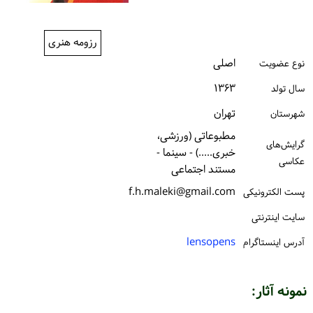
ورود / ثبت‌نام
رزومه هنری
خرید کتاب
اصلی
نوع عضویت
۱۳۶۳
سال تولد
تهران
شهرستان
مطبوعاتی (ورزشی،
گرایش‌های
خبری.....) - سینما -
عکاسی
مستند اجتماعی
f.h.maleki@gmail.com
پست الكترونیكی
سایت اینترنتی
lensopens
آدرس اینستاگرام
نمونه آثار: