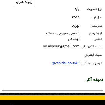
رزومه هنری
ورود / ثبت‌نام
پایه
نوع عضویت
خرید کتاب
۱۳۵۸
سال تولد
تهران
شهرستان
عکاسی مفهومی - مستند
گرایش‌های
اجتماعی
عکاسی
vd.alipour@gmail.com
پست الكترونیكی
سایت اینترنتی
vahidalipour45@
آدرس اینستاگرام
نمونه آثار: