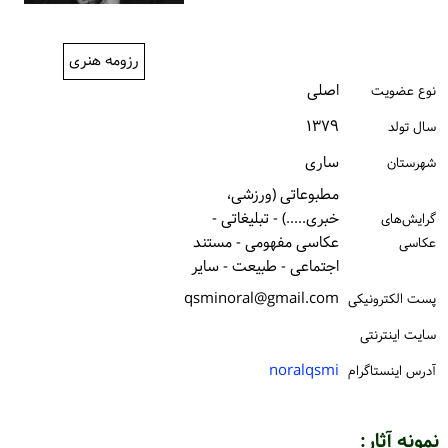
ورود / ثبت‌نام
رزومه هنری
خرید کتاب
اصلی
نوع عضویت
۱۳۷۹
سال تولد
ساری
شهرستان
مطبوعاتی (ورزشی،
خبری.....) - تبلیغاتی -
گرایش‌های
عکاسی مفهومی - مستند
عکاسی
اجتماعی - طبیعت - سایر
qsminoral@gmail.com
پست الكترونیكی
سایت اینترنتی
noralqsmi
آدرس اینستاگرام
نمونه آثار: