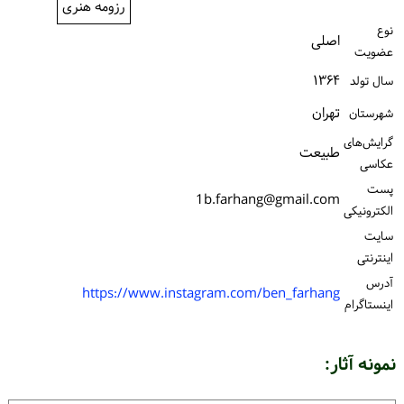
رزومه هنری
ورود / ثبت‌نام
نوع
اصلی
عضویت
خرید کتاب
۱۳۶۴
سال تولد
تهران
شهرستان
گرایش‌های
طبیعت
عکاسی
پست
1b.farhang@gmail.com
الكترونیكی
سایت
اینترنتی
آدرس
https://www.instagram.com/ben_farhang
اینستاگرام
نمونه آثار: