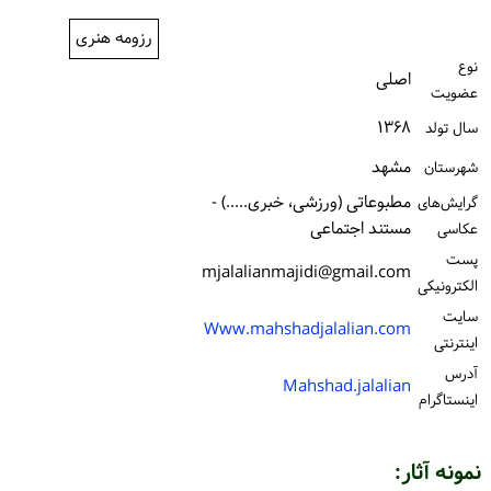
ورود / ثبت‌نام
رزومه هنری
نوع
خرید کتاب
اصلی
عضویت
۱۳۶۸
سال تولد
مشهد
شهرستان
مطبوعاتی (ورزشی، خبری.....) -
گرایش‌های
مستند اجتماعی
عکاسی
پست
mjalalianmajidi@gmail.com
الكترونیكی
سایت
Www.mahshadjalalian.com
اینترنتی
آدرس
Mahshad.jalalian
اینستاگرام
نمونه آثار: