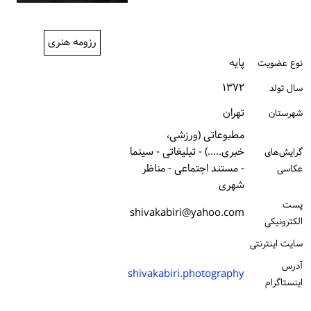
ورود / ثبت‌نام
رزومه هنری
خرید کتاب
پایه
نوع عضویت
۱۳۷۲
سال تولد
تهران
شهرستان
مطبوعاتی (ورزشی،
خبری.....) - تبلیغاتی - سینما
گرایش‌های
- مستند اجتماعی - مناظر
عکاسی
شهری
پست
shivakabiri@yahoo.com
الكترونیكی
سایت اینترنتی
آدرس
shivakabiri.photography
اینستاگرام