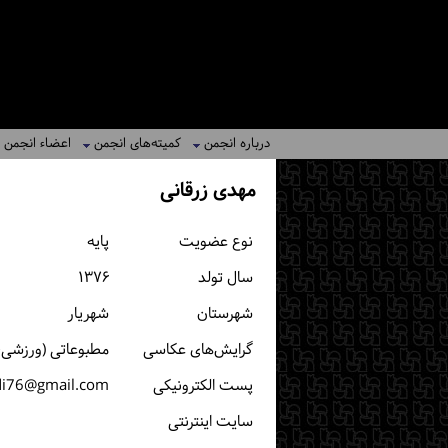
درباره انجمن
کمیته‌های انجمن
اعضاء انجمن
مهدی زرقانی
نوع عضویت
پایه
سال تولد
۱۳۷۶
شهرستان
شهریار
گرایش‌های عکاسی
مطبوعاتی (ورزشی، خ
پست الكترونیكی
di76@gmail.com
سایت اینترنتی