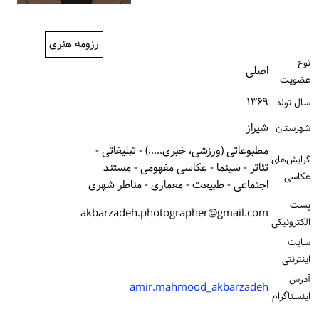
ورود / ثبت‌نام
رزومه هنری
خرید کتاب
نوع
اصلی
عضویت
۱۳۶۹
سال تولد
شیراز
شهرستان
مطبوعاتی (ورزشی، خبری.....) - تبلیغاتی -
گرایش‌های
تئاتر - سینما - عکاسی مفهومی - مستند
عکاسی
اجتماعی - طبیعت - معماری - مناظر شهری
پست
akbarzadeh.photographer@gmail.com
الكترونیكی
سایت
اینترنتی
آدرس
amir.mahmood_akbarzadeh
اینستاگرام