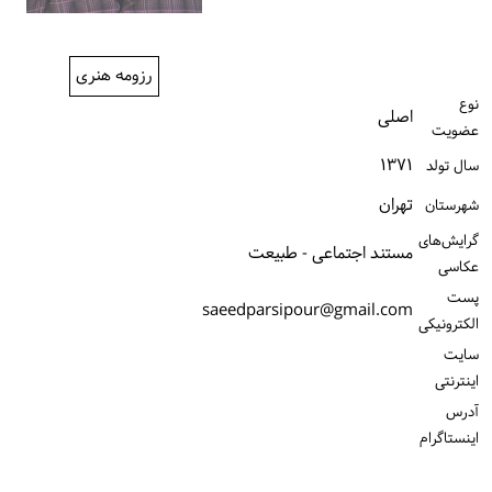
ورود / ثبت‌نام
خرید کتاب
رزومه هنری
نوع
اصلی
عضویت
۱۳۷۱
سال تولد
تهران
شهرستان
گرایش‌های
مستند اجتماعی - طبیعت
عکاسی
پست
saeedparsipour@gmail.com
الكترونیكی
سایت
اینترنتی
آدرس
اینستاگرام