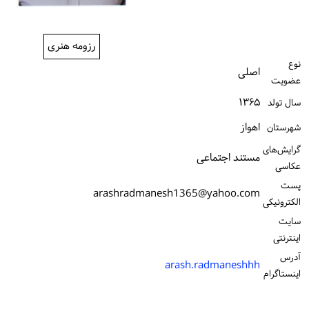
ورود / ثبت‌نام
رزومه هنری
خرید کتاب
نوع
اصلی
عضویت
۱۳۶۵
سال تولد
اهواز
شهرستان
گرایش‌های
مستند اجتماعی
عکاسی
پست
arashradmanesh1365@yahoo.com
الكترونیكی
سایت
اینترنتی
آدرس
arash.radmaneshhh
اینستاگرام