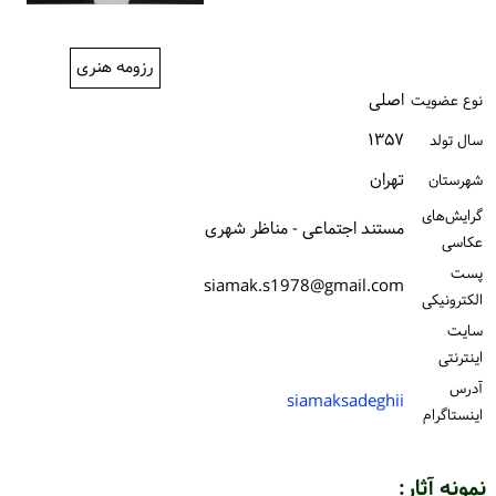
ورود / ثبت‌نام
رزومه هنری
خرید کتاب
اصلی
نوع عضویت
۱۳۵۷
سال تولد
تهران
شهرستان
گرایش‌های
مستند اجتماعی - مناظر شهری
عکاسی
پست
siamak.s1978@gmail.com
الكترونیكی
سایت
اینترنتی
آدرس
siamaksadeghii
اینستاگرام
نمونه آثار: