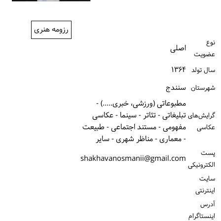
ورود / ثبت‌نام
رزومه هنری
خرید کتاب
نوع
اصلی
عضویت
۱۳۶۴
سال تولد
سنندج
شهرستان
مطبوعاتی (ورزشی، خبری.....) -
تبلیغاتی - تئاتر - سینما - عکاسی
گرایش‌های
مفهومی - مستند اجتماعی - طبیعت
عکاسی
- معماری - مناظر شهری - سایر
پست
shakhavanosmanii@gmail.com
الكترونیكی
سایت
اینترنتی
آدرس
اینستاگرام