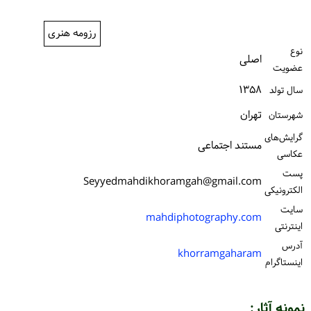
ورود / ثبت‌نام
رزومه هنری
خرید کتاب
نوع
اصلی
عضویت
۱۳۵۸
سال تولد
تهران
شهرستان
گرایش‌های
مستند اجتماعی
عکاسی
پست
Seyyedmahdikhoramgah@gmail.com
الكترونیكی
سایت
mahdiphotography.com
اینترنتی
آدرس
khorramgaharam
اینستاگرام
نمونه آثار: