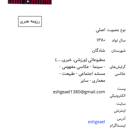
ورود / ثبت‌نام
خرید کتاب
رزومه هنری
اصلی
نوع عضویت
۱۳۸۰
سال تولد
شادگان
شهرستان
مطبوعاتی (ورزشی، خبری.....)
- سینما - عکاسی مفهومی -
گرایش‌های
مستند اجتماعی - طبیعت -
عکاسی
معماری - سایر
پست
eshgeael1380@gmail.com
الكترونیكی
سایت
اینترنتی
آدرس
eshgeael
اینستاگرام