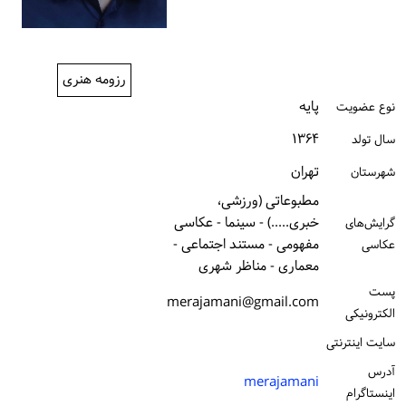
ورود / ثبت‌نام
خرید کتاب
رزومه هنری
پایه
نوع عضویت
۱۳۶۴
سال تولد
تهران
شهرستان
مطبوعاتی (ورزشی،
خبری.....) - سینما - عکاسی
گرایش‌های
مفهومی - مستند اجتماعی -
عکاسی
معماری - مناظر شهری
پست
merajamani@gmail.com
الكترونیكی
سایت اینترنتی
آدرس
merajamani
اینستاگرام