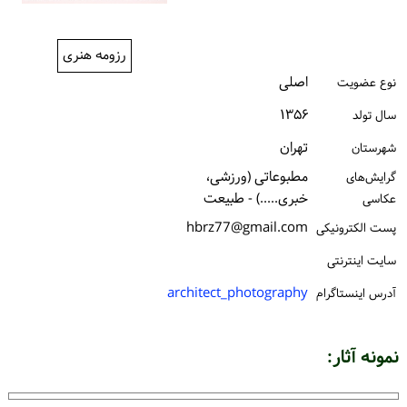
ورود / ثبت‌نام
رزومه هنری
خرید کتاب
اصلی
نوع عضویت
۱۳۵۶
سال تولد
تهران
شهرستان
مطبوعاتی (ورزشی،
گرایش‌های
خبری.....) - طبیعت
عکاسی
hbrz77@gmail.com
پست الكترونیكی
سایت اینترنتی
architect_photography
آدرس اینستاگرام
نمونه آثار: