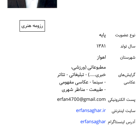
ورود / ثبت‌نام
خرید کتاب
رزومه هنری
پایه
نوع عضویت
۱۳۸۱
سال تولد
اهواز
شهرستان
مطبوعاتی (ورزشی،
خبری.....) - تبلیغاتی - تئاتر
گرایش‌های
- سینما - عکاسی مفهومی
عکاسی
- طبیعت - مناظر شهری
erfan4700@gmail.com
پست الكترونیكی
erfansaghar.ir
سایت اینترنتی
erfansaghar
آدرس اینستاگرام