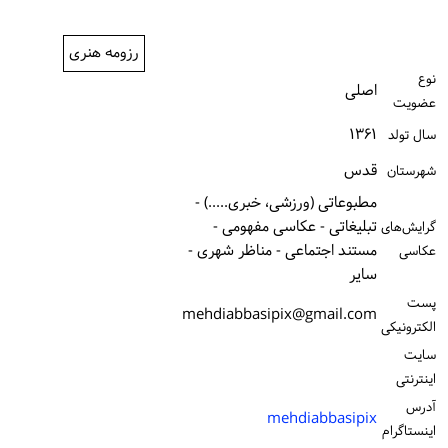
ورود / ثبت‌نام
رزومه هنری
خرید کتاب
نوع
اصلی
عضویت
۱۳۶۱
سال تولد
قدس
شهرستان
مطبوعاتی (ورزشی، خبری.....) -
تبلیغاتی - عکاسی مفهومی -
گرایش‌های
مستند اجتماعی - مناظر شهری -
عکاسی
سایر
پست
mehdiabbasipix@gmail.com
الكترونیكی
سایت
اینترنتی
آدرس
mehdiabbasipix
اینستاگرام