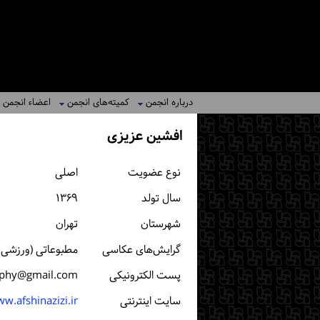
درباره انجمن
کمیته‌های انجمن
اعضاء انجمن
افشین عزیزی
نوع عضویت
اصلی
سال تولد
۱۳۶۹
شهرستان
تهران
گرایش‌های عکاسی
مطبوعاتی (ورزشی، 
پست الكترونیكی
aphy@gmail.com
سایت اینترنتی
w.afshinazizi.ir