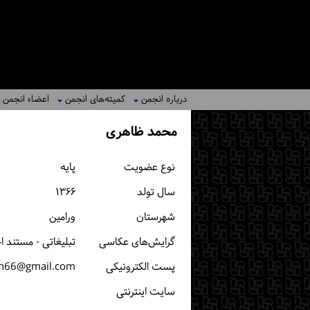
درباره انجمن
کمیته‌های انجمن
اعضاء انجمن
محمد ظاهری
نوع عضویت
پایه
سال تولد
۱۳۶۶
شهرستان
ورامین
گرایش‌های عکاسی
تبلیغاتی - مستند 
پست الكترونیكی
kh66@gmail.com
سایت اینترنتی