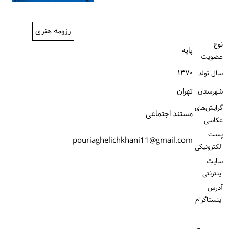
ورود / ثبت‌نام
رزومه هنری
خرید کتاب
نوع
پایه
عضویت
۱۳۷۰
سال تولد
تهران
شهرستان
گرایش‌های
مستند اجتماعی
عکاسی
پست
pouriaghelichkhani11@gmail.com
الكترونیكی
سایت
اینترنتی
آدرس
اینستاگرام