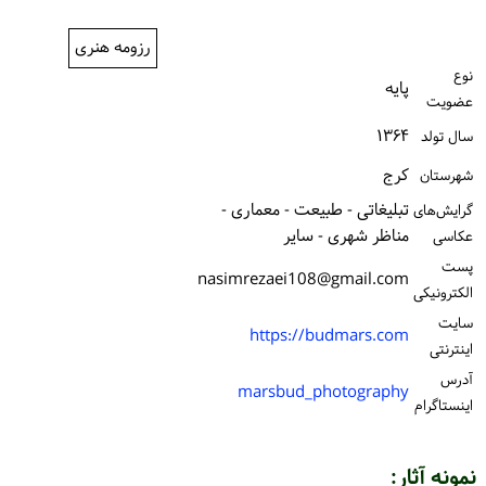
ورود / ثبت‌نام
رزومه هنری
خرید کتاب
نوع
پایه
عضویت
۱۳۶۴
سال تولد
كرج
شهرستان
تبلیغاتی - طبیعت - معماری -
گرایش‌های
مناظر شهری - سایر
عکاسی
پست
nasimrezaei108@gmail.com
الكترونیكی
سایت
https://budmars.com
اینترنتی
آدرس
marsbud_photography
اینستاگرام
نمونه آثار: