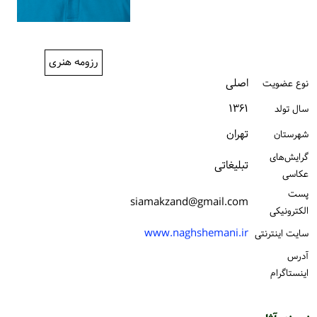
ورود / ثبت‌نام
خرید کتاب
رزومه هنری
اصلی
نوع عضویت
۱۳۶۱
سال تولد
تهران
شهرستان
گرایش‌های
تبلیغاتی
عکاسی
پست
siamakzand@gmail.com
الكترونیكی
www.naghshemani.ir
سایت اینترنتی
آدرس
اینستاگرام