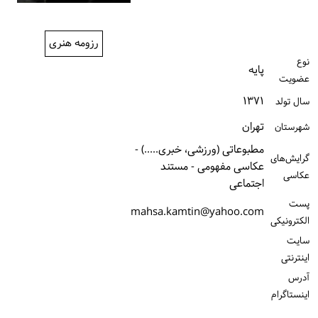
ورود / ثبت‌نام
رزومه هنری
خرید کتاب
نوع
پایه
عضویت
۱۳۷۱
سال تولد
تهران
شهرستان
مطبوعاتی (ورزشی، خبری.....) -
گرایش‌های
عکاسی مفهومی - مستند
عکاسی
اجتماعی
پست
mahsa.kamtin@yahoo.com
الكترونیكی
سایت
اینترنتی
آدرس
اینستاگرام