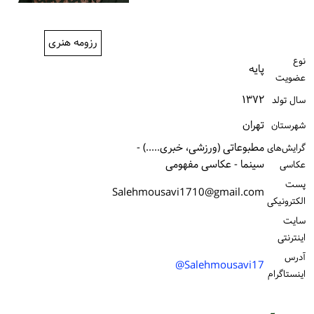
ورود / ثبت‌نام
رزومه هنری
خرید کتاب
نوع
پایه
عضویت
۱۳۷۲
سال تولد
تهران
شهرستان
مطبوعاتی (ورزشی، خبری.....) -
گرایش‌های
سینما - عکاسی مفهومی
عکاسی
پست
Salehmousavi1710@gmail.com
الكترونیكی
سایت
اینترنتی
آدرس
Salehmousavi17@
اینستاگرام