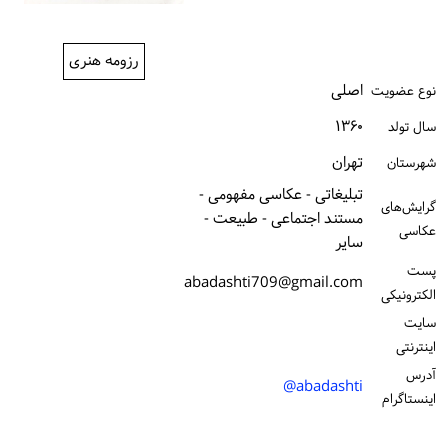
ورود / ثبت‌نام
رزومه هنری
خرید کتاب
اصلی
نوع عضویت
۱۳۶۰
سال تولد
تهران
شهرستان
تبلیغاتی - عکاسی مفهومی -
گرایش‌های
مستند اجتماعی - طبیعت -
عکاسی
سایر
پست
abadashti709@gmail.com
الكترونیكی
سایت
اینترنتی
آدرس
abadashti@
اینستاگرام