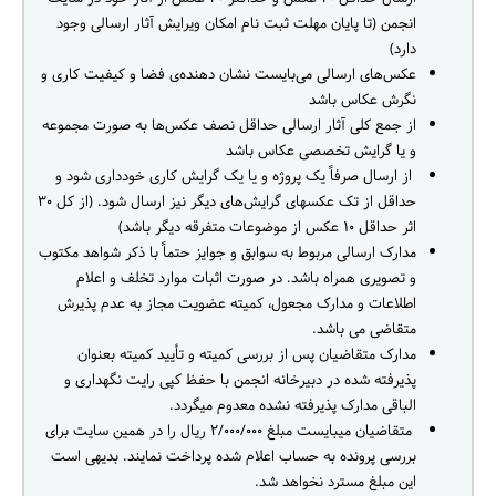
انجمن (تا پایان مهلت ثبت نام امکان ویرایش آثار ارسالی وجود
دارد)
عکس‌های ارسالی می‌بایست نشان دهنده‌ی فضا و کیفیت کاری و
نگرش عکاس باشد‬‬‬
از جمع کلی آثار ارسالی حداقل نصف عکس‌ها به صورت مجموعه
و یا گرایش تخصصی عکاس باشد‬
از ارسال صرفاً یک پروژه و یا یک گرایش کاری خودداری شود و
حداقل از تک عکس‫های گرایش‌های دیگر نیز ارسال شود. (از کل ۳۰
اثر حداقل ۱۰ عکس از موضوعات متفرقه دیگر باشد)‬‬
مدارک ارسالی مربوط به سوابق و جوایز حتماً با ذکر شواهد مکتوب
و تصویری همراه باشد. در صورت اثبات موارد تخلف و اعلام
اطلاعات و مدارک مجعول، کمیته عضویت مجاز به عدم پذیرش
متقاضی می باشد.
مدارک متقاضیان پس از بررسی کمیته و تأیید کمیته بعنوان
پذیرفته شده در دبیرخانه انجمن با حفظ کپی رایت نگهداری و
الباقی مدارک پذیرفته نشده معدوم می‫گردد.‬
متقاضیان می‫بایست مبلغ ۲/۰۰۰/۰۰۰ ريال را در همین سایت برای
بررسی پرونده به حساب اعلام شده پرداخت نمایند. بدیهی است
این مبلغ مسترد نخواهد شد.‬