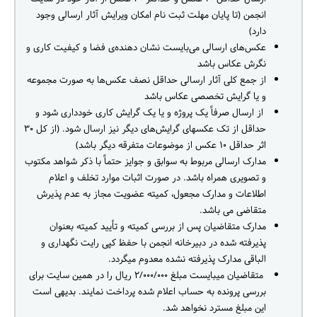
انجمن (تا پایان مهلت ثبت نام امکان ویرایش آثار ارسالی وجود
دارد)
عکس‌های ارسالی می‌بایست نشان دهنده‌ی فضا و کیفیت کاری و
نگرش عکاس باشد‬‬‬
از جمع کلی آثار ارسالی حداقل نصف عکس‌ها به صورت مجموعه
و یا گرایش تخصصی عکاس باشد‬
از ارسال صرفاً یک پروژه و یا یک گرایش کاری خودداری شود و
حداقل از تک عکس‫های گرایش‌های دیگر نیز ارسال شود. (از کل ۳۰
اثر حداقل ۱۰ عکس از موضوعات متفرقه دیگر باشد)‬‬
مدارک ارسالی مربوط به سوابق و جوایز حتماً با ذکر شواهد مکتوب
و تصویری همراه باشد. در صورت اثبات موارد تخلف و اعلام
اطلاعات و مدارک مجعول، کمیته عضویت مجاز به عدم پذیرش
متقاضی می باشد.
مدارک متقاضیان پس از بررسی کمیته و تأیید کمیته بعنوان
پذیرفته شده در دبیرخانه انجمن با حفظ کپی رایت نگهداری و
الباقی مدارک پذیرفته نشده معدوم می‫گردد.‬
متقاضیان می‫بایست مبلغ ۲/۰۰۰/۰۰۰ ريال را در همین سایت برای
بررسی پرونده به حساب اعلام شده پرداخت نمایند. بدیهی است
این مبلغ مسترد نخواهد شد.‬