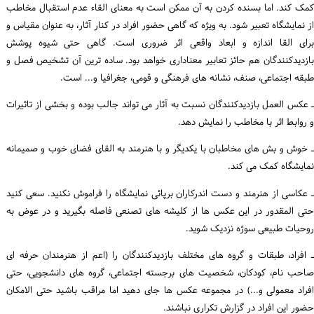
کمک کند. اما بسنده کردن به آن ممکن است به معنای القاء عدم استقبال مخاطب
از نمایشگاه تعبیر شود. به ویژه که گاهی حضور افراد در کنار آثار، به عنوان مقیاس و
برای القا اندازه و ابعاد واقعی اثر ضروری است. گاهی حتی شیوه پوشش
بازدیدکنندگان هم حائز تعابیر معناداری خواهد بود. ساده ترین آن تشخیص فصل و
طبقه اجتماعی، صنف، نشانه های فرهنگی و قومی، جغرافیا و... است.
ـ عکس العمل بازدیدکنندگان نسبت به آثار می تواند جالب بوده و بخشی از تاثیرات
و روابط اثر با مخاطب را نمایش دهد.
ـ خوش و بش های مخاطبان با یکدیگر و با هنرمند به القای فضای خوب و صمیمانه
نمایشگاه کمک می کند.
ـ عکاسی از هنرمند و دست اندرکاران برپائی نمایشگاه را فراموش نکنید. سعی کنید
حتی المقدور در این عکس ها از کلیشه های تصنعی فاصله بگیرید و در عوض به
روحیات طبیعی سوژه نزدیک شوید.
ـ افراد، طبقات و گروه های مختلف بازدیدکنندگان را (اعم از هنرمندان حرفه ای
صاحب نام، کودکان، شخصیت های برجسته اجتماعی، گروه های دانشجویی، حتی
افراد معمولی و...) در مجموعه عکس ها جای دهید اما مراقب باشید حتی الامکان
حضور این افراد در گزارش تکراری نباشند.