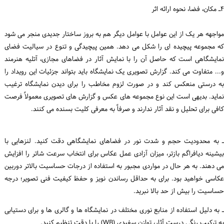
۴ـ مکان، فضا، نحوه ارائه اثر
مواجهه هر یک از این عوامل با عوامل دیگر هم به بروز ساختار جدیدی منجر می شود
که مجموعه پیچیده ای را شکل می دهد. همین پیچیدگی و تنوع در سیالیت فضای
نمایشگاهی است که حاصل آن را با نمایش آثار در فضاهای مجازی، آتلیه هنرمند
و... متفاوت می کند. گزارش تصویری یک نمایشگاه باید بتواند جزئیات این رویداد را
به درستی منعکس کند و در صورت لزوم مخاطب را برای دیدن نمایشگاه ترغیب
نماید. بدیهی است این نوع مجموعه های عکس و گزارش های تصویری معمولاً فرصت
کافی برای تحلیل و نقد آثار ندارند و صرفاً به معرفی کلیت بسنده می کنند.
ـ به محدودیت حجم و شدت نور در فضاهای نمایشگاهی دقت کنید. لنزهایی با
بیشینه دیافراگم بازتر، میزان آزادی عمل عکاس برای انتخاب سرعت شاتر را افزایش
می دهند. به هر حال در مواردی مجبور به استفاده از درجات حساسیت بالاتر دوربین
عکاسی خواهید بود. برای به حداقل رساندن نویز و حفظ کیفیت فنی تصویر؛ درجه
حساسیت را بیش از حد بالا نبرید.
ـ به دلیل استفاده از منابع نوری مختلف در نمایشگاه ها و گالری ها و برای دستیابی
به ترکیب رنگی درست آثار، توازن سفیدی (WB) را با دقت تنظیم کنید.