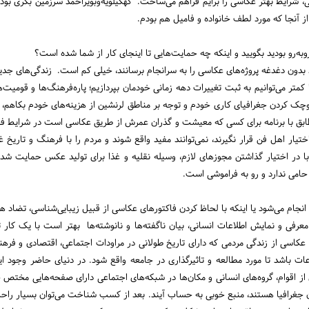
 شرایط بهتر عکاسی را برایم فراهم می‌ساخت. کهگیلویه‌وبویراحمد سرزمین بکری بو
ز آنجا که مورد لطف خانواده و فامیل هم بودم.
روبه‌رو بودید بگویید و اینکه چه حمایت‌هایی تا اینجای کار از شما شده است؟
ند بدون دغدغه پروژه‌های عکاسی را به سرانجام برسانند، خیلی کم است. زندگی‌های جدید 
متر می‌توانیم به ثبت تغییرات دهه زمانی خودمان بپردازیم؛ پاره‌فرهنگ‌ها و قومیت
کوچک کردن جغرافیای کاری خودم و توجه بر مناطق لرنشین از هزینه‌های خودم بکاهم، و
طابق با برنامه برای کسی که معیشت و گذران عمرش از طریق عکاسی است در شرایط 
یار اهل فن قرار نگیرند، نمی‌توانند مفید واقع شوند و مردم را با فرهنگ و تاریخ غ
با در اختیار گذاشتن مجوزهای لازم، وسیله نقلیه و غذا برای تولید عکس حمایت ش
امی ندارد و رو به فراموشی است.
 انجام می‌شود یا اینکه با لحاظ کردن فاکتورهای عکاسی از قبیل زیبایی‌شناسی، تضاد ها و
عرفی و نمایش اطلاعات انسانی، بیان ناگفته‌ها و نانوشته‌ها بهتر است با یک کار 
 عکاسی از زندگی مردمی که دارای تاریخ طولانی در مراودات اجتماعی، اقتصادی و فر
عات باشد تا مورد مطالعه و تاثیرگذاری در جامعه واقع شود. در دنیای حاضر وجود اینت
ز اقوام، گروه‌های انسانی و مکان‌ها در شبکه‌های اجتماعی دارای صفحه‌هایی مختص خ
 جغرافیا هستند، منبع خوبی به حساب آیند. بعد از کسب شناخت می‌توان بسیار راحت‌تر ب