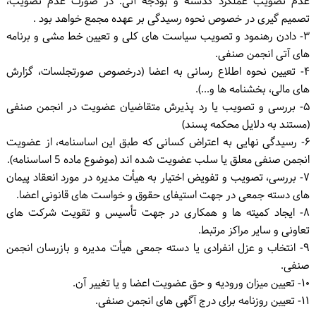
عدم تصویب عملکرد گذشته و بودجه آتی. در صورت عدم تصویب،
تصمیم گیری در خصوص نحوه رسیدگی بر عهده مجمع خواهد بود .
۳- دادن رهنمود و تصویب سیاست های کلی و تعیین خط مشی و برنامه
های آتی انجمن صنفی.
۴- تعیین نحوه اطلاع رسانی به اعضا (درخصوص صورتجلسات، گزارش
های مالی، بخشنامه ها و...).
۵- بررسی و تصویب یا رد پذیرش متقاضیان عضویت در انجمن صنفی
(مستند به دلایل محکمه پسند)
۶- رسیدگی نهایی به اعتراض کسانی که طبق این اساسنامه، از عضویت
انجمن صنفی معلق یا سلب عضویت شده اند (موضوع ماده 5 اساسنامه).
۷- بررسی، تصویب و تفویض اختیار به هیأت مدیره در مورد انعقاد پیمان
های دسته جمعی در جهت استیفای حقوق و خواست های قانونی اعضا.
۸- ایجاد کمیته ها و همکاری در جهت تأسیس و تقویت شرکت های
تعاونی و سایر مراکز مرتبط.
۹- انتخاب و عزل انفرادی یا دسته جمعی هیأت مدیره و بازرسان انجمن
صنفی.
۱۰- تعیین میزان ورودیه و حق عضویت اعضا و یا تغییر آن.
۱۱- تعیین روزنامه برای درج آگهی های انجمن صنفی.