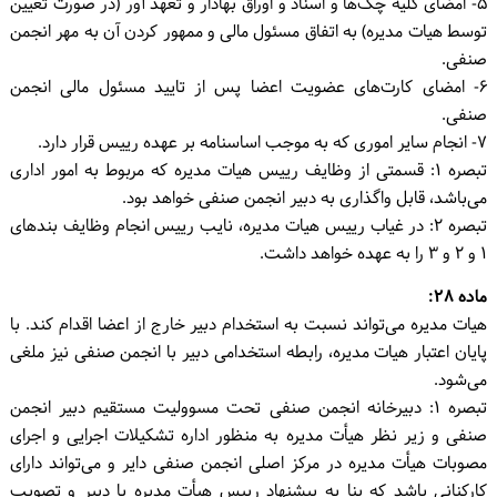
۵- امضای کلیه چک‌ها و اسناد و اوراق بهادار و تعهد آور (در صورت تعیین
توسط هیات مدیره) به اتفاق مسئول مالی و ممهور کردن آن به مهر انجمن
صنفی.
۶- امضای کارت‌های عضویت اعضا پس از تایید مسئول مالی انجمن
صنفی.
۷- انجام سایر اموری که به موجب اساسنامه بر عهده رییس قرار دارد.
تبصره ۱: قسمتی از وظایف رییس هیات مدیره که مربوط به امور اداری
می‌باشد، قابل واگذاری به دبیر انجمن صنفی خواهد بود.
تبصره ۲: در غیاب رییس هیات مدیره، نایب رییس انجام وظایف بندهای
۱ و ۲ و ۳ را به عهده خواهد داشت.
ماده ۲۸:
هیات مدیره می‌تواند نسبت به استخدام دبیر خارج از اعضا اقدام کند. با
پایان اعتبار هیات مدیره، رابطه استخدامی دبیر با انجمن صنفی نیز ملغی
می‌شود.
تبصره ۱: دبیرخانه انجمن صنفی تحت مسوولیت مستقیم دبیر انجمن
صنفی و زیر نظر هیأت مدیره به منظور اداره تشکیلات اجرایی و اجرای
مصوبات هیأت مدیره در مرکز اصلی انجمن صنفی دایر و می‌تواند دارای
کارکنانی باشد که بنا به پیشنهاد رییس هیأت مدیره یا دبیر و تصویب