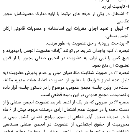
۱- تابعیت ایران.
۲- اشتغال در یکی از حرفه های مرتبط با ارایه مدارك معتبرشامل: مجوز
عکاسی
۳- قبول و تعهد اجرای مقررات این اساسنامه و مصوبات قانونی ارکان
انجمن صنفی.
۴- پرداخت ورودیه و حق عضویت به طور مرتب.
تبصره ۱: کلیه واجدان شرایط می توانند آزادانه عضویت انجمن را بپذیرند و
هیچ کس را نمی توان به عضویت در انجمن صنفی مجبور یا از قبول
عضویت آن منع نمود.
تبصره ۲: در صورت شکایت متقاضیان مبنی بر عدم پذیرش عضویت (به
دلیل عدم احراز شرایط) یا تعلیق از عضویت اعضا، هیات مدیره مکلف
است؛ در اولین جلسه مجمع عمومی، موضوع را در دستور جلسه قرار داده
و تصمیمات مجمع عمومی در این زمینه قطعی است.
تبصره ۳: در صورتی که هر یک از اعضا شرایط عضویت انجمن صنفی را از
دست دهد؛ یا در صورت عدم اشتغال ارادی درصنف مربوط بیش از ۶ ماه
یا در صورت صدور آرای قطعی از سوی مراجع قضایی کشور مبنی بر
محرومیت از حقوق اجتماعی، از عضویت در انجمن صنفی مستعفی
شناخته شده و توسط مسئولین انجمن صنفی از موضوع مطلع خواهد