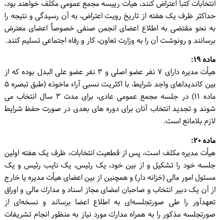
انتخابات کتباً اعتراض کنند، هیأت رییسه مجمع عمومی مکلف خواهند بود،
حداکثر ظرف یک هفته از تاریخ رویت اعتراض، به آن رسیدگی و نتیجه را
به نحو مقتضی به اطلاع اعضای انجمن صنفی خصوصاً اعضای معترض
برسانند و رونوشت آن را به وزارت تعاون، کار و رفاه اجتماعی تسلیم کنند.
ماده ۱۹:
هیأت مدیره دارای ۷ نفر عضو اصلی و ۳ نفر عضو علی البدل بوده که از
بین کاندیداهای واجد شرایط، با اکثریت نسبی آراء ماخوذه (طبق تبصره ۵
ماده ۱۱) در جلسه مجمع عمومی عادی، برای مدت ۳ سال انتخاب می
شوند و تجدید انتخاب آنان برای دوره های بعدی در صورت حفظ شرایط
لازم بلامانع است.
ماده ۲۰:
هیأت مدیره مکلف است، پس از قطعیت انتخابات، ظرف یک هفته اولین
جلسه خود را تشکیل و از بین خود، یک رئیس، یک نایب رئیس و یک
مسئول امور مالی (خزانه دار) و همچنین از بین اعضای هیأت مدیره یا خارج
از آن یک دبیر انتخاب و صاحبان امضای مجاز اسناد و مدارك مالی و اوراق
تعهدآور را طی صورتجلسه‌ای به اطلاع اعضا برساند و نسخه‌ای از
صورتجلسه مذکور را به همراه مدارك مورد نیاز به منظور انجام تشریفات