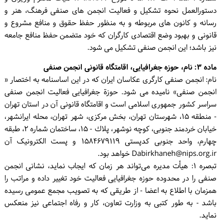
دستورالعمل نحوه تشکیل و فعالیت انجمن های صنفی فرهنگ، هنر و
ورود / ثبت‌نام
رسانه و کانون های مربوطه و به منظور حفظ حقوق و منافع مشروع و
خرید کتاب
قانونی و بهبود وضع اقتصادی کارگران که خود متضمن حفظ منافع جامعه
نیز باشد؛ این انجمن صنفی تشکیل می شود.
ماده ۳: نام، حوزه جغرافیایی، اقامتگاه قانونی انجمن صنفی
نام: انجمن صنفی کارگری عکاسان ایران که در این اساسنامه به اختصار «
انجمن صنفی» نامیده می شود. حوزة جغرافیایی فعالیت انجمن صنفی
سراسر کشور جمهوری اسلامی است و اقامتگاه قانونی آن در استان تهران
- منطقه ۱۵، شهرستان تهران، بخش مرکزی، شهر تهران، محله ایرانشهر،
خیابان خردمند جنوبی، کوچه نوشهر، پلاك - ۱۵، ساختمان شماره ۲، طبقه
چهارم، واحد جنوبی کدپستی ۱۵۸۴۶۷۹۱۱۹ و پست الکترونیک آن
Dabirkhaneh@nips.org.ir خواهد بود.
تبصره ۱: هیأت مدیره می‌تواند هر زمان که ایجاب نماید، نشانی انجمن
صنفی را در محدوده حوزه جغرافیایی فعالیت خود تغییر داده و مراتب را
همزمان با اطلاع به اعضا - از طریقی که به تصویب مجمع عمومی رسیده
باشد - به طور کتبی به وزارت تعاون، کار و رفاه اجتماعی نیز منعکس
نماید.