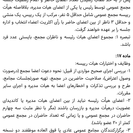
پس از به حد نصاب رسیدن تعداد اعضای حاضر و اعلام رسمیت جلسۀ
مجمع عمومی توسط رئیس یا یکی از اعضای هیات مدیره، بلافاصله هیأت
رییسه مجمع عمومی شامل حداقل ۵ نفر، مرکب از یک رییس، یک منشی
و حداقل ۳ ناظر از بین اعضای حاضر با رأی اکثریت اعضاء انتخاب و اداره
جلسه را بر عهده خواهند گرفت.
تبصره ۱: مجموع اعضای هیات رئیسه و ناظران مجمع، بایستی عدد فرد
باشد.
ماده ۱۷:
وظایف و اختیارات هیات رییسه:
۱- بررسی اجرای صحیح مواردی از قبیل: نحوه دعوت اعضا مجمع (درصورت
وصول اعتراض)، صلاحیت حاضرین در مجمع، تهیه صورتجلسات مجامع،
طرح و بررسی تذکرات و اخطارهای اعضا به هیات مدیره و اجرای سایر
مقررات.
۲- اعضای هیأت رئیسه نباید از بین اعضای هیات مدیره یا کاندیدای
عضویت درهیأت مدیره و بازرسان باشند (مگر با نظر مثبت سه چهارم
حاضران در مجمع عمومی و یا زمانی که تعداد حاضران در مجمع عمومی
کمتر از ۲۰ عضو باشد).
۳- برگزارکنندگان مجامع عمومی عادی یا فوق العاده موظفند دو نسخه