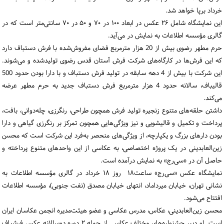
خرداد برپا خواهد شد.
این نمایشگاه شامل ۲۶ عکس در ابعاد ۱۰۰ در ۷۰ و ۵۰ در ۷۰ سانتی‌متر است که در
گالری مؤسسه اطلاعات به نمایش در می‌آید.
حرم مطهر رضوی بیش از 20 هزار مترمربع فضای مفروش‌شده با فرش دستباف دارد
که این فرش‌ها در کارگاه‌های شرکت فرش آستان قدس رضوی تولیدشده و می‌شوند.
این شرکت با بیش از 4 دهه سابقه در تولید فرش دستباف و با دارا بودن حدود 500
قالیباف، سالانه حدود 4 هزار مترمربع فرش دستباف جدید به حرم مطهر عرضه
می‌کند.
داشتن حلقه‌های متنوع زنجیره تولید فرش همچون طراحی، رنگرزی، چله‌دوانی، بافت،
پرداخت و تکمیل و قالیشویی و نیز ویژگی‌هایی همچون تمرکز بر رنگرزی گیاهی و دارا
بودن دارهای بزرگ و یکپارچه، از ویژگی‌های منحصر به‌فرد این شرکت است که محسن
زین‌العابدینی در یک پروژه اختصاصی، به عکاسی از این واحدهای متنوع پرداخته و
حاصل آن در «سی‌رج» به نمایش درآمده است.
نمایشگاه عکس «سی‌رج» ساعت۱۸ روز ۱۸ خرداد در گالری مؤسسه اطلاعات به
نشانی تهران، خیابان میرداماد، انتهای خیابان مصدق (نفت جنوبی)، مؤسسه اطلاعات
افتتاح می‌شود.
محسن زین‌العابدینی، عکاس، مدرس عکاسی و عضو هیئت‌مدیره انجمن عکاسان ایران
است. او دبیر جشنواره‌های مختلف عکاسی از جمله ۲ دوره دوسالانه عکس فرشباف