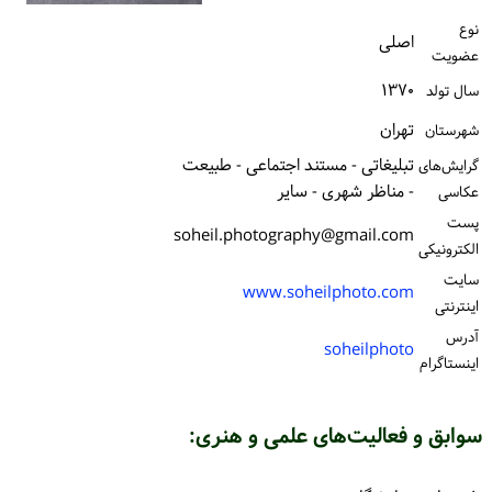
ورود / ثبت‌نام
نوع
اصلی
عضویت
خرید کتاب
۱۳۷۰
سال تولد
تهران
شهرستان
تبلیغاتی - مستند اجتماعی - طبیعت
گرایش‌های
- مناظر شهری - سایر
عکاسی
پست
soheil.photography@gmail.com
الكترونیكی
سایت
www.soheilphoto.com
اینترنتی
آدرس
soheilphoto
اینستاگرام
سوابق و فعالیت‌های علمی و هنری: