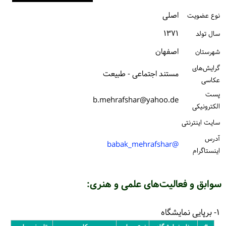
ورود / ثبت‌نام
اصلی
نوع عضویت
۱۳۷۱
خرید کتاب
سال تولد
اصفهان
شهرستان
گرایش‌های
مستند اجتماعی - طبیعت
عکاسی
پست
b.mehrafshar@yahoo.de
الكترونیكی
سایت اینترنتی
آدرس
@babak_mehrafshar
اینستاگرام
سوابق و فعالیت‌های علمی و هنری:
۱- برپایی نمایشگاه