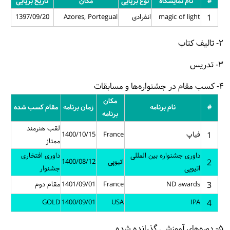
#
نام نمایشگاه
نوع برپایی
مکان
تاریخ برپایی
1
magic of light
انفرادی
Azores, Portegual
1397/09/20
۲- تالیف کتاب
۳- تدریس
۴- کسب مقام در جشنواره‌ها و مسابقات
مکان
#
نام برنامه
زمان برنامه
مقام کسب شده
برنامه
لقب هنرمند
1
فیاپ
France
1400/10/15
ممتاز
داوری جشنواره بین المللی
داوری افتخاری
2
اتیوپی
1400/08/12
اتیوپی
جشنوار
3
ND awards
France
1401/09/01
مقام دوم
GOLD
1400/09/01
USA
IPA
4
۵- دوره‌های آموزشی گذرانده شده