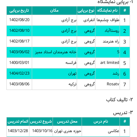
۱- برپایی نمایشگاه
#
نام نمایشگاه
نوع برپایی
مکان
تاریخ برپایی
1
طواف چشم‌ها
انفرادی
برج آزادی
1402/08/20
2
روستاآباد
گروهی
برج آزادی
1402/08/10
3
راه هنرمند
گروهی
برج آزادی
1402/08/17
4
5
گروهی
خانه هنرمندان استاد ممیز
1403/06/02
5
art limited
گروهی
فرانسه
1400/03/01
6
رشد
گروهی
تهران
1404/02/23
7
Rosatv
گروهی
ترکیه
1403/08/06
۲- تالیف کتاب
۳- تدریس
#
نام درس
محل تدریس
شروع تدریس
اتمام تدریس
1
عکاسی
حوزه هنری تهران
1403/10/16
1403/12/28