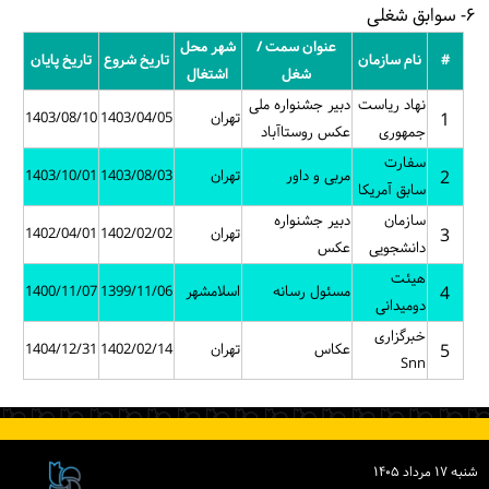
۶- سوابق شغلی
عنوان سمت /
شهر محل
#
نام سازمان
تاریخ شروع
تاریخ پایان
شغل
اشتغال
نهاد ریاست
دبیر جشنواره ملی
1
تهران
1403/04/05
1403/08/10
جمهوری
عکس روستاآباد
سفارت
2
مربی و داور
تهران
1403/08/03
1403/10/01
سابق آمریکا
سازمان
دبیر جشنواره
3
تهران
1402/02/02
1402/04/01
دانشجویی
عکس
هیئت
4
مسئول رسانه
اسلامشهر
1399/11/06
1400/11/07
دومیدانی
خبرگزاری
5
عکاس
تهران
1402/02/14
1404/12/31
Snn
شنبه ۱۷ مرداد ۱۴۰۵