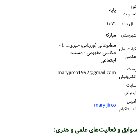
نوع
ورود / ثبت‌نام
پایه
عضویت
خرید کتاب
۱۳۷۱
سال تولد
مباركه
شهرستان
مطبوعاتی (ورزشی، خبری.....) -
گرایش‌های
عکاسی مفهومی - مستند
عکاسی
اجتماعی
پست
maryjirco1992@gmail.com
الكترونیكی
سایت
اینترنتی
آدرس
mary.jirco
اینستاگرام
سوابق و فعالیت‌های علمی و هنری: