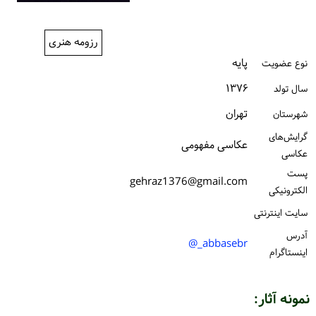
ورود / ثبت‌نام
رزومه هنری
خرید کتاب
پایه
نوع عضویت
۱۳۷۶
سال تولد
تهران
شهرستان
گرایش‌های
عکاسی مفهومی
عکاسی
پست
gehraz1376@gmail.com
الكترونیكی
سایت اینترنتی
آدرس
abbasebr_@
اینستاگرام
نمونه آثار: