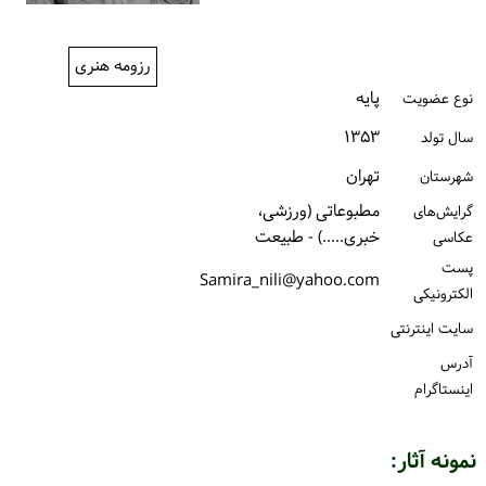
ورود / ثبت‌نام
رزومه هنری
خرید کتاب
پایه
نوع عضویت
۱۳۵۳
سال تولد
تهران
شهرستان
مطبوعاتی (ورزشی،
گرایش‌های
خبری.....) - طبیعت
عکاسی
پست
Samira_nili@yahoo.com
الكترونیكی
سایت اینترنتی
آدرس
اینستاگرام
نمونه آثار: