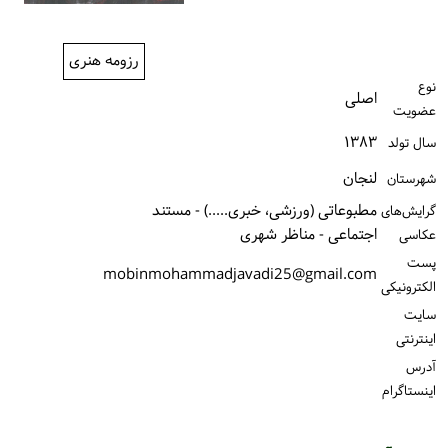
ورود / ثبت‌نام
رزومه هنری
خرید کتاب
نوع
اصلی
عضویت
۱۳۸۳
سال تولد
لنجان
شهرستان
مطبوعاتی (ورزشی، خبری.....) - مستند
گرایش‌های
اجتماعی - مناظر شهری
عکاسی
پست
mobinmohammadjavadi25@gmail.com
الكترونیكی
سایت
اینترنتی
آدرس
اینستاگرام