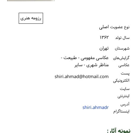
ورود / ثبت‌نام
رزومه هنری
خرید کتاب
اصلی
نوع عضویت
۱۳۶۲
سال تولد
تهران
شهرستان
عکاسی مفهومی - طبیعت -
گرایش‌های
مناظر شهری - سایر
عکاسی
پست
shiri.ahmad@hotmail.com
الكترونیكی
سایت
اینترنتی
آدرس
shiri.ahmadr
اینستاگرام
نمونه آثار: