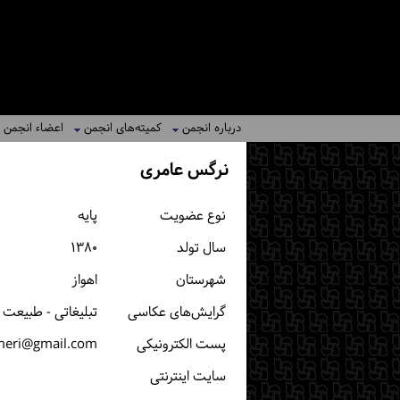
درباره انجمن
کمیته‌های انجمن
اعضاء انجمن
نرگس عامری
نوع عضویت
پایه
سال تولد
۱۳۸۰
شهرستان
اهواز
گرایش‌های عکاسی
تبلیغاتی - طبیعت 
پست الكترونیكی
meri@gmail.com
سایت اینترنتی