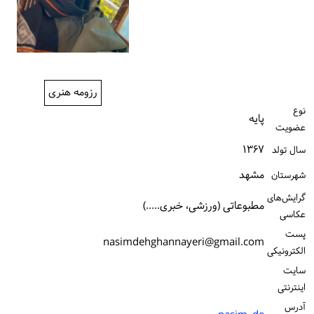
ورود / ثبت‌نام
خرید کتاب
رزومه هنری
نوع
پایه
عضویت
۱۳۶۷
سال تولد
مشهد
شهرستان
گرایش‌های
مطبوعاتی (ورزشی، خبری.....)
عکاسی
پست
nasimdehghannayeri@gmail.com
الكترونیكی
سایت
اینترنتی
آدرس