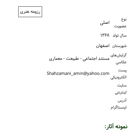
ورود / ثبت‌نام
رزومه هنری
نوع
خرید کتاب
اصلی
عضویت
۱۳۶۸
سال تولد
اصفهان
شهرستان
گرایش‌های
مستند اجتماعی - طبیعت - معماری
عکاسی
پست
Shahzamani_amin@yahoo.com
الكترونیكی
سایت
اینترنتی
آدرس
اینستاگرام
نمونه آثار: