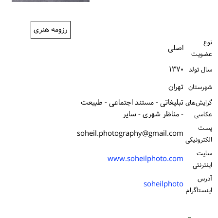
ورود / ثبت‌نام
رزومه هنری
خرید کتاب
نوع
اصلی
عضویت
۱۳۷۰
سال تولد
تهران
شهرستان
تبلیغاتی - مستند اجتماعی - طبیعت
گرایش‌های
- مناظر شهری - سایر
عکاسی
پست
soheil.photography@gmail.com
الكترونیكی
سایت
www.soheilphoto.com
اینترنتی
آدرس
soheilphoto
اینستاگرام