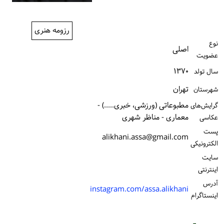
ورود / ثبت‌نام
رزومه هنری
خرید کتاب
نوع
اصلی
عضویت
۱۳۷۰
سال تولد
تهران
شهرستان
مطبوعاتی (ورزشی، خبری.....) -
گرایش‌های
معماری - مناظر شهری
عکاسی
پست
alikhani.assa@gmail.com
الكترونیكی
سایت
اینترنتی
آدرس
instagram.com/assa.alikhani
اینستاگرام