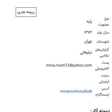
ورود / ثبت‌نام
رزومه هنری
خرید کتاب
نوع
پایه
عضویت
۱۳۷۲
سال تولد
تهران
شهرستان
گرایش‌های
تبلیغاتی
عکاسی
پست
mina.rouhi72@yahoo.com
الكترونیكی
سایت
اینترنتی
آدرس
@minarouhistudio
اینستاگرام
نمونه آثار: