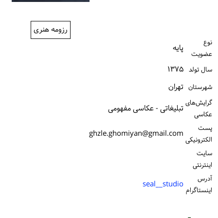
ورود / ثبت‌نام
رزومه هنری
خرید کتاب
نوع
پایه
عضویت
۱۳۷۵
سال تولد
تهران
شهرستان
گرایش‌های
تبلیغاتی - عکاسی مفهومی
عکاسی
پست
ghzle.ghomiyan@gmail.com
الكترونیكی
سایت
اینترنتی
آدرس
seal__studio
اینستاگرام