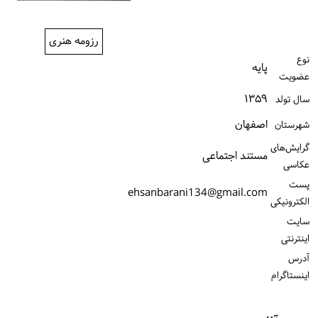
ورود / ثبت‌نام
رزومه هنری
خرید کتاب
نوع
پایه
عضویت
۱۳۵۹
سال تولد
اصفهان
شهرستان
گرایش‌های
مستند اجتماعی
عکاسی
پست
ehsanbarani134@gmail.com
الكترونیكی
سایت
اینترنتی
آدرس
اینستاگرام